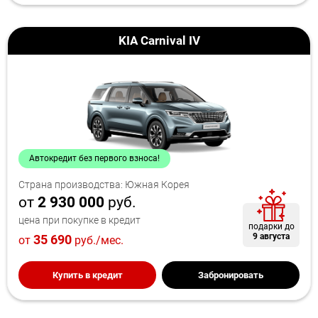
KIA Carnival IV
Автокредит без первого взноса!
Страна производства: Южная Корея
от
2 930 000
руб.
цена при покупке в кредит
подарки до
9 августа
35 690
от
руб./мес.
Купить в кредит
Забронировать