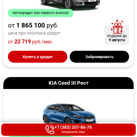
Автокредит без первого взноса!
от
1 865 100
руб.
цена при покупке в кредит
подарки до
9 августа
22 719
от
руб./мес.
Купить в кредит
Забронировать
KIA Ceed III Рест
+7 (383) 207-86-78
позвоните нам
Автокредит без первого взноса!