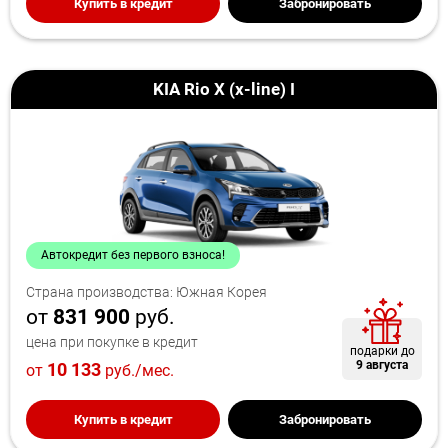
Купить в кредит
Забронировать
KIA Rio X (x-line) I
Автокредит без первого взноса!
Страна производства: Южная Корея
от
831 900
руб.
цена при покупке в кредит
подарки до
9 августа
10 133
от
руб./мес.
Купить в кредит
Забронировать