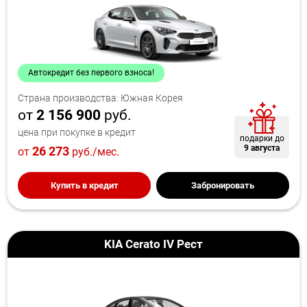
Автокредит без первого взноса!
Страна производства: Южная Корея
от
2 156 900
руб.
цена при покупке в кредит
подарки до
9 августа
26 273
от
руб./мес.
Купить в кредит
Забронировать
KIA Cerato IV Рест