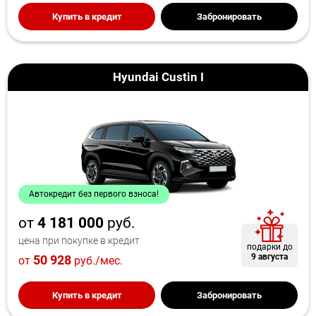
Купить в кредит
Забронировать
Hyundai Custin I
Автокредит без первого взноса!
от
4 181 000
руб.
цена при покупке в кредит
подарки до
9 августа
50 928
от
руб./мес.
Купить в кредит
Забронировать