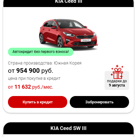
KIA Ceed III
Автокредит без первого взноса!
Страна производства: Южная Корея
от
954 900
руб.
цена при покупке в кредит
подарки до
9 августа
11 632
от
руб./мес.
Купить в кредит
Забронировать
KIA Ceed SW III