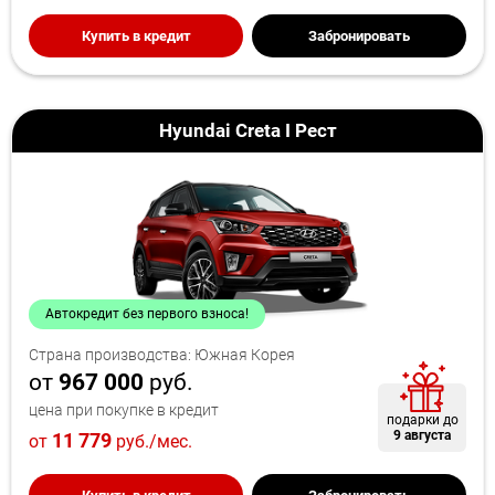
Купить в кредит
Забронировать
Hyundai Creta I Рест
Автокредит без первого взноса!
Страна производства: Южная Корея
от
967 000
руб.
цена при покупке в кредит
подарки до
9 августа
11 779
от
руб./мес.