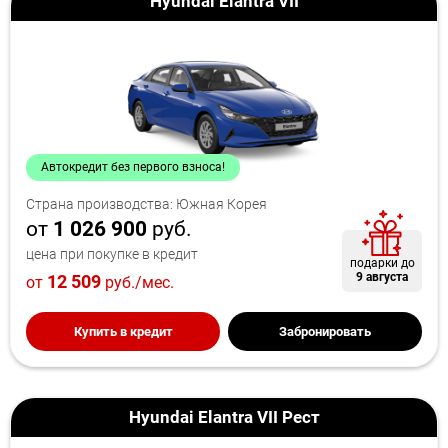
Hyundai Elantra VII
Автокредит без первого взноса!
Страна производства: Южная Корея
от
1 026 900
руб.
цена при покупке в кредит
подарки до
9 августа
12 509
от
руб./мес.
Купить в кредит
Забронировать
Hyundai Elantra VII Рест