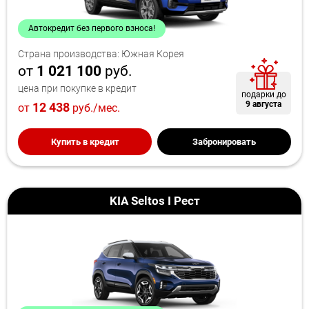
Автокредит без первого взноса!
Страна производства: Южная Корея
от
1 021 100
руб.
цена при покупке в кредит
подарки до
9 августа
12 438
от
руб./мес.
Купить в кредит
Забронировать
KIA Seltos I Рест