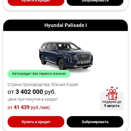
Купить в кредит
Забронировать
Hyundai Palisade I
Автокредит без первого взноса!
Страна производства: Южная Корея
от
3 402 000
руб.
цена при покупке в кредит
подарки до
9 августа
41 439
от
руб./мес.
Купить в кредит
Забронировать