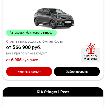
Автокредит без первого взноса!
Страна производства: Южная Корея
от
566 900
руб.
цена при покупке в кредит
подарки до
9 августа
6 905
от
руб./мес.
Купить в кредит
Забронировать
KIA Stinger I Рест