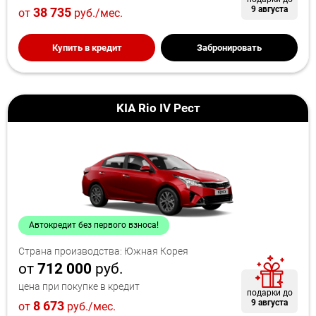
9 августа
38 735
от
руб./мес.
Купить в кредит
Забронировать
KIA Rio IV Рест
Автокредит без первого взноса!
Страна производства: Южная Корея
от
712 000
руб.
цена при покупке в кредит
подарки до
9 августа
8 673
от
руб./мес.