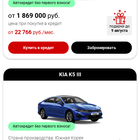
Автокредит без первого взноса!
от
1 869 000
руб.
цена при покупке в кредит
подарки до
9 августа
22 766
от
руб./мес.
Купить в кредит
Забронировать
KIA K5 III
Автокредит без первого взноса!
Страна производства: Южная Корея