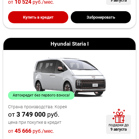
9 августа
10 524
от
руб./мес.
Купить в кредит
Забронировать
Hyundai Staria I
Автокредит без первого взноса!
Страна производства: Корея
от
3 749 000
руб.
цена при покупке в кредит
подарки до
9 августа
45 666
от
руб./мес.