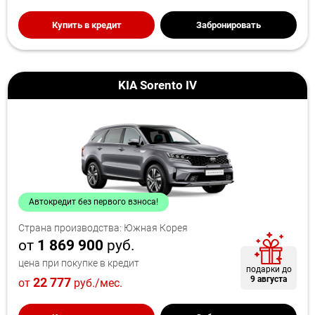
Купить в кредит
Забронировать
KIA Sorento IV
Автокредит без первого взноса!
Страна производства: Южная Корея
от
1 869 900
руб.
цена при покупке в кредит
подарки до
9 августа
22 777
от
руб./мес.