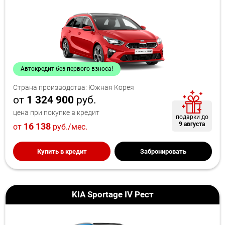
Автокредит без первого взноса!
Страна производства: Южная Корея
от
1 324 900
руб.
цена при покупке в кредит
подарки до
9 августа
16 138
от
руб./мес.
Купить в кредит
Забронировать
KIA Sportage IV Рест