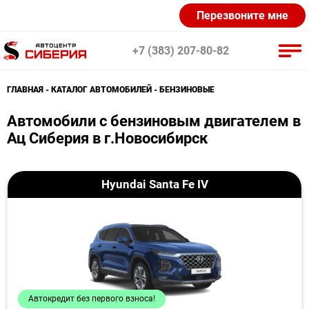
Перезвоните мне
+7 (383) 207-80-82
ГЛАВНАЯ
КАТАЛОГ АВТОМОБИЛЕЙ
БЕНЗИНОВЫЕ
KIA (21)
Lada (38)
Exeed (9)
Автомобили с бензиновым двигателем в
Ац Сиберия в г.Новосибирск
Hyundai (18)
Renault (9)
Volkswagen (5)
Nissan (5)
Changan (20)
CHERY (20)
Hyundai Santa Fe IV
GAC (4)
Dongfeng (9)
FAW (10)
Geely (19)
Haval (18)
JAC (10)
Mazda (7)
Mitsubishi (6)
Skoda (6)
Автокредит без первого взноса!
Suzuki (3)
Toyota (3)
UAZ (3)