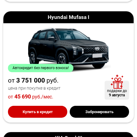
Hyundai Mufasa I
Автокредит без первого взноса!
от
3 751 000
руб.
цена при покупке в кредит
подарки до
9 августа
45 690
от
руб./мес.
Купить в кредит
Забронировать