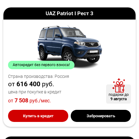
UAZ Patriot I Рест 3
Автокредит без первого взноса!
Страна производства: Россия
от
616 400
руб.
цена при покупке в кредит
подарки до
9 августа
7 508
от
руб./мес.
Купить в кредит
Забронировать