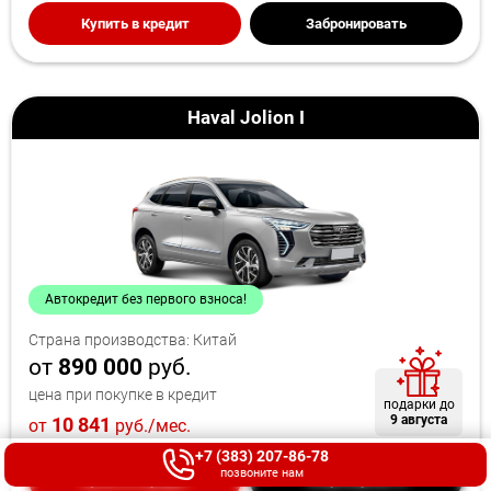
Купить в кредит
Забронировать
Haval Jolion I
Автокредит без первого взноса!
Страна производства: Китай
от
890 000
руб.
цена при покупке в кредит
подарки до
9 августа
10 841
от
руб./мес.
+7 (383) 207-86-78
позвоните нам
Купить в кредит
Забронировать