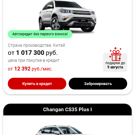
Автокредит без первого взноса!
Страна производства: Китай
от
1 017 300
руб.
цена при покупке в кредит
подарки до
9 августа
12 392
от
руб./мес.
Купить в кредит
Забронировать
Changan CS35 Plus I