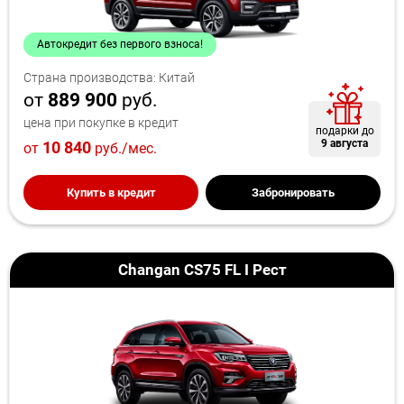
Автокредит без первого взноса!
Страна производства: Китай
от
889 900
руб.
цена при покупке в кредит
подарки до
9 августа
10 840
от
руб./мес.
Купить в кредит
Забронировать
Changan CS75 FL I Рест