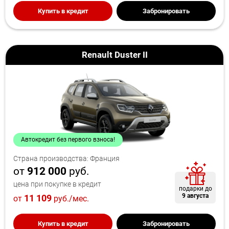
Купить в кредит
Забронировать
Renault Duster II
Автокредит без первого взноса!
Страна производства: Франция
от
912 000
руб.
цена при покупке в кредит
подарки до
9 августа
11 109
от
руб./мес.
Купить в кредит
Забронировать