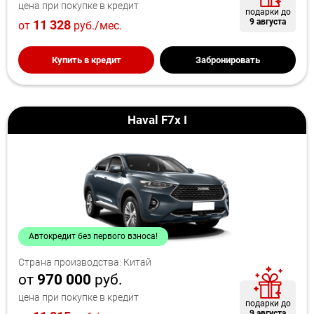
цена при покупке в кредит
подарки до
9 августа
11 328
от
руб./мес.
Купить в кредит
Забронировать
Haval F7x I
Автокредит без первого взноса!
Страна производства: Китай
от
970 000
руб.
цена при покупке в кредит
подарки до
9 августа