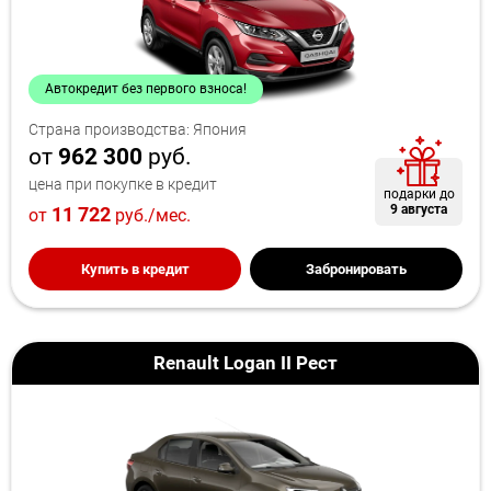
Автокредит без первого взноса!
Страна производства: Япония
от
962 300
руб.
цена при покупке в кредит
подарки до
9 августа
11 722
от
руб./мес.
Купить в кредит
Забронировать
Renault Logan II Рест