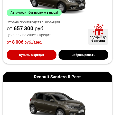
Автокредит без первого взноса!
Страна производства: Франция
от
657 300
руб.
цена при покупке в кредит
подарки до
9 августа
8 006
от
руб./мес.
Купить в кредит
Забронировать
Renault Sandero II Рест