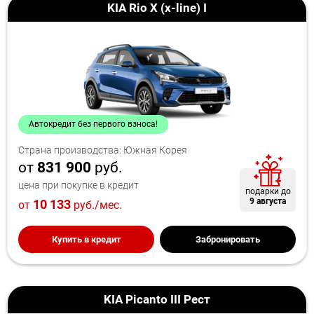
KIA Rio X (x-line) I
Автокредит без первого взноса!
Страна производства: Южная Корея
от
831 900
руб.
цена при покупке в кредит
подарки до
9 августа
10 133
от
руб./мес.
Купить в кредит
Забронировать
KIA Picanto III Рест