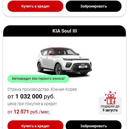
Купить в кредит
Забронировать
KIA Soul III
Автокредит без первого взноса!
Страна производства: Южная Корея
от
1 032 000
руб.
цена при покупке в кредит
подарки до
9 августа
12 571
от
руб./мес.
Купить в кредит
Забронировать