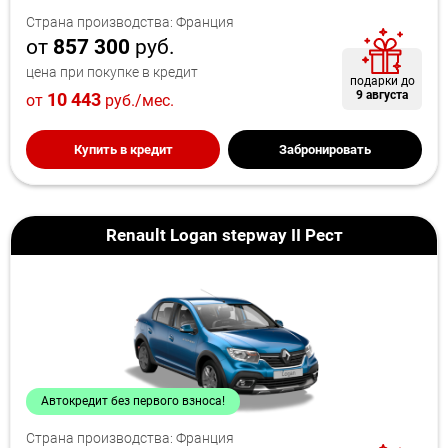
Страна производства: Франция
от
857 300
руб.
цена при покупке в кредит
подарки до
9 августа
10 443
от
руб./мес.
Купить в кредит
Забронировать
Renault Logan stepway II Рест
Автокредит без первого взноса!
Страна производства: Франция