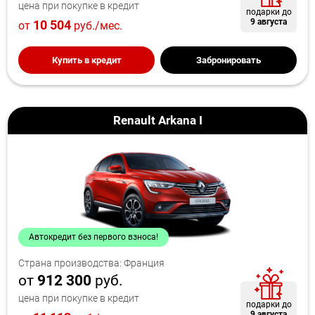
цена при покупке в кредит
подарки до
9 августа
10 504
от
руб./мес.
Купить в кредит
Забронировать
Renault Arkana I
Автокредит без первого взноса!
Страна производства: Франция
от
912 300
руб.
цена при покупке в кредит
подарки до
9 августа