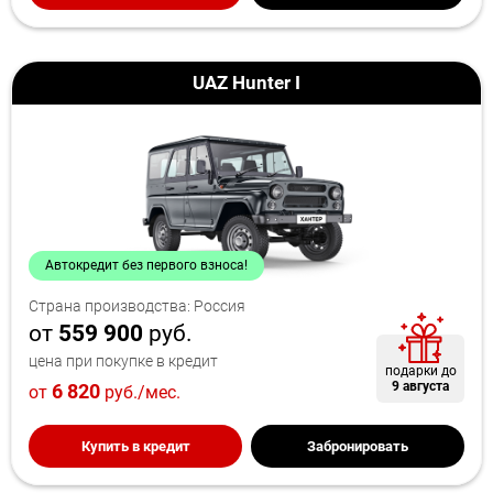
UAZ Hunter I
Автокредит без первого взноса!
Страна производства: Россия
от
559 900
руб.
цена при покупке в кредит
подарки до
9 августа
6 820
от
руб./мес.
Купить в кредит
Забронировать