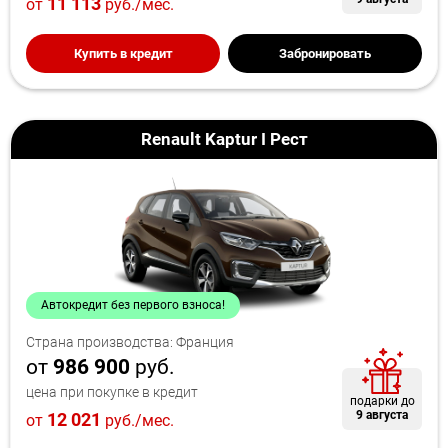
11 113
от
руб./мес.
Купить в кредит
Забронировать
Renault Kaptur I Рест
Автокредит без первого взноса!
Страна производства: Франция
от
986 900
руб.
цена при покупке в кредит
подарки до
9 августа
12 021
от
руб./мес.