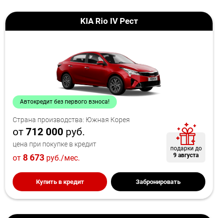
KIA Rio IV Рест
Автокредит без первого взноса!
Страна производства: Южная Корея
от
712 000
руб.
цена при покупке в кредит
подарки до
9 августа
8 673
от
руб./мес.
Купить в кредит
Забронировать