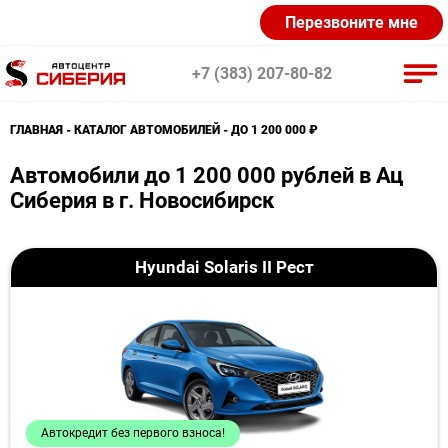
Перезвоните мне
+7 (383) 207-80-82
ГЛАВНАЯ
КАТАЛОГ АВТОМОБИЛЕЙ
ДО 1 200 000 ₽
KIA (21)
Lada (38)
Exeed (9)
Автомобили до 1 200 000 рублей в Ац
Сиберия в г. Новосибирск
Hyundai (18)
Renault (9)
Volkswagen (5)
Nissan (5)
Changan (20)
CHERY (20)
Hyundai Solaris II Рест
GAC (4)
Dongfeng (9)
FAW (10)
Geely (19)
Haval (18)
JAC (10)
Mazda (7)
Mitsubishi (6)
Skoda (6)
Автокредит без первого взноса!
Suzuki (3)
Toyota (3)
UAZ (3)